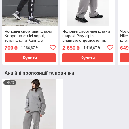
Чоловічі спортивні штани
Чоловічі спортивні штани
Чоло
Kappa на флісі чорні,
широкі Рюу сірі з
Nike
теплі штани Каппа з
вишивкою демісезонні,
штан
лампасами осінь-зима
Штани вільного крою
та м
700
2 650
649
₴
₴
1 166,67 ₴
4 416,67 ₴
тринитка на флісі
Купити
Купити
Акційні пропозиції та новинки
–40%