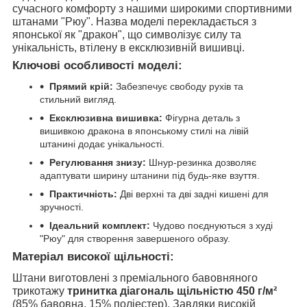
сучасного комфорту з нашими широкими спортивними
штанами "Рюу". Назва моделі перекладається з
японської як "дракон", що символізує силу та
унікальність, втілену в ексклюзивній вишивці.
Ключові особливості моделі:
Прямий крій:
Забезпечує свободу рухів та
стильний вигляд.
Ексклюзивна вишивка:
Фігурна деталь з
вишивкою дракона в японському стилі на лівій
штанині додає унікальності.
Регулювання знизу:
Шнур-резинка дозволяє
адаптувати ширину штанини під будь-яке взуття.
Практичність:
Дві верхні та дві задні кишені для
зручності.
Ідеальний комплект:
Чудово поєднуються з худі
"Рюу" для створення завершеного образу.
Матеріал високої щільності:
Штани виготовлені з преміального бавовняного
трикотажу
тринитка діагональ щільністю 450 г/м²
(85% бавовна, 15% поліестер). Завдяки високій