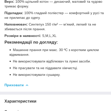
Верх:
100% щільний котон — дихаючий, матовий та чудово
тримає форму.
Підкладка:
100% гладкий поліестер — комфортний у русі та
не прилипає до одягу.
Наповнювач:
Синтепух 150 г/м² — м'який, легкий та не
збивається після прання.
Розміри в наявності:
S,M,L,XL
Рекомендації по догляду:
Машинне прання при макс. 30 ºC з коротким циклом
віджимання.
Не використовувати відбілювач та лужні засоби.
Не прасувати та не піддавати хімчистці.
Не використовувати сушарку.
Приховати
Характеристики