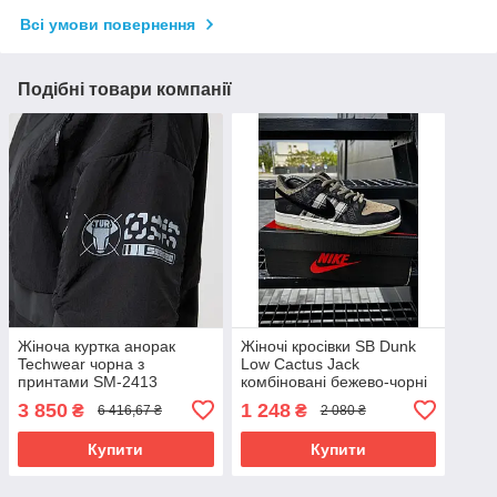
Всі умови повернення
Подібні товари компанії
Жіноча куртка анорак
Жіночі кросівки SB Dunk
Techwear чорна з
Low Cactus Jack
принтами SM-2413
комбіновані бежево-чорні
демісезонні
3 850
1 248
₴
₴
6 416,67 ₴
2 080 ₴
Купити
Купити