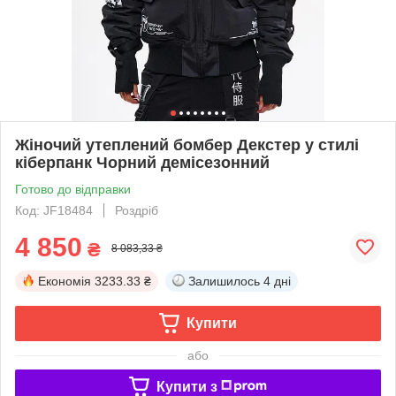
Жіночий утеплений бомбер Декстер у стилі
кіберпанк Чорний демісезонний
Готово до відправки
Код: JF18484
Роздріб
4 850
₴
8 083,33 ₴
Економія
3233.33 ₴
Залишилось
4 дні
Купити
або
Купити з