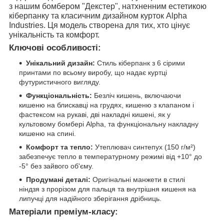
з нашим бомбером "Декстер", натхненним естетикою
кіберпанку та класичним дизайном курток Alpha
Industries. Ця модель створена для тих, хто цінує
унікальність та комфорт.
Ключові особливості:
Унікальний дизайн:
Стиль кіберпанк з 6 сірими
принтами по всьому виробу, що надає куртці
футуристичного вигляду.
Функціональність:
Безліч кишень, включаючи
кишеню на блискавці на грудях, кишеню з клапаном і
фастексом на рукаві, дві накладні кишені, як у
культовому бомбері Alpha, та функціональну накладну
кишеню на спині.
Комфорт та тепло:
Утеплювач синтепух (150 г/м²)
забезпечує тепло в температурному режимі від +10° до
-5° без зайвого об'єму.
Продумані деталі:
Оригінальні манжети в стилі
ніндзя з прорізом для пальця та внутрішня кишеня на
липучці для надійного зберігання дрібниць.
Матеріали преміум-класу: