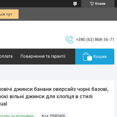
Кошик
+380 (63) 868-36-71
 оплата
Повернення та гарантії
Кошик
овічі джинси банани оверсайз чорні базові,
окі вільні джинси для хлопця в стилі
ual
Готово до відправки
Код:
PB85406