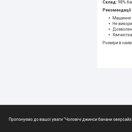
Склад:
98% бав
Рекомендації 
Машинне п
Не викори
Дозволено
Хімчистка
Розміри в наявно
Пропонуємо до вашої уваги "Чоловічі джинси банани оверсайз ч