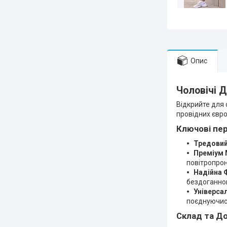
Опис
Чоловічі 
Відкрийте для
провідних євро
Ключові пер
Тредовий
Преміум 
повітропро
Надійна 
бездоганно
Універсал
поєднуючись
Склад та Д