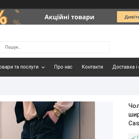
овари та послуги
Про нас
Контакти
Доставка і
Чол
шир
Cas