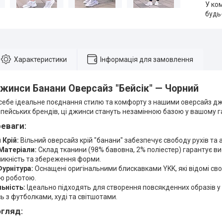
У ко
будь
Характеристики
Інформація для замовлення
Джинси Банани Оверсайз "Бейсік" — Чорний
 себе ідеальне поєднання стилю та комфорту з нашими оверсайз д
пейських брендів, ці джинси стануть незамінною базою у вашому г
еваги:
 Крій:
Вільний оверсайз крій "банани" забезпечує свободу рухів та
Матеріали:
Склад тканини (98% бавовна, 2% поліестер) гарантує вис
никність та збереження форми.
Фурнітура:
Оснащені оригінальними блискавками YKK, які відомі сво
ю роботою.
ьність:
Ідеально підходять для створення повсякденних образів у с
 з футболками, худі та світшотами.
огляд: