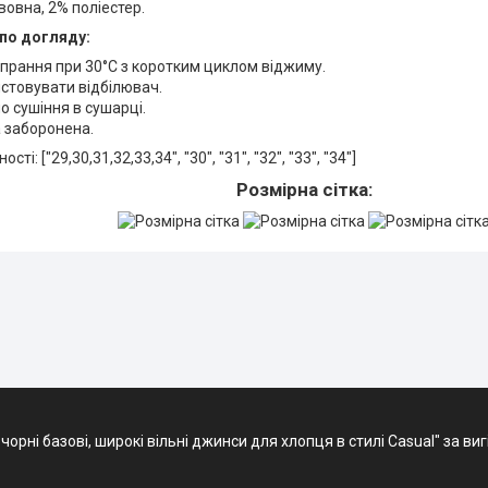
овна, 2% поліестер.
по догляду:
рання при 30°C з коротким циклом віджиму.
стовувати відбілювач.
 сушіння в сушарці.
 заборонена.
сті: ["29,30,31,32,33,34", "30", "31", "32", "33", "34"]
Розмірна сітка:
орні базові, широкі вільні джинси для хлопця в стилі Casual" за в