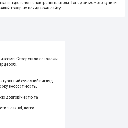
мпанії підключені електронні платежі. Тепер ви можете купити
-який товар не покидаючи сайту.
жинсами. Створені за лекалами
ардеробі.
 актуальний сучасний вигляд.
оку зносостійкість,
єю довговічністю та
тилі casual, легко