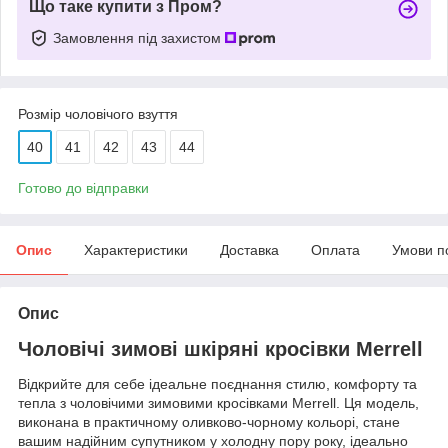
Що таке купити з Пром?
Замовлення під захистом
Розмір чоловічого взуття
40
41
42
43
44
Готово до відправки
Опис
Характеристики
Доставка
Оплата
Умови п
Опис
Чоловічі зимові шкіряні кросівки Merrell
Відкрийте для себе ідеальне поєднання стилю, комфорту та
тепла з чоловічими зимовими кросівками Merrell. Ця модель,
виконана в практичному оливково-чорному кольорі, стане
вашим надійним супутником у холодну пору року, ідеально