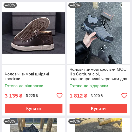
–40%
–40%
Чоловічі зимові кросівки MOC
Чоловічі зимові шкіряні
II з Cordura сірі,
кросівки
водонепроникні черевики для
повсякденного носіння
Готово до відправки
Готово до відправки
3 135
1 812
₴
₴
5 225 ₴
3 020 ₴
Купити
Купити
–40%
–40%