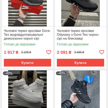
Чоловічі термо кросівки Gore-
Чоловічі термо кросівки
Tex водовідштовхувальні
Odyssey з Gore-Tex чорно-
демісезонні чорно-сірі
сірі на блискавці
Готово до відправки
Готово до відправки
1 917
2 091
₴
₴
3 195 ₴
3 485 ₴
Купити
Купити
–40%
–40%