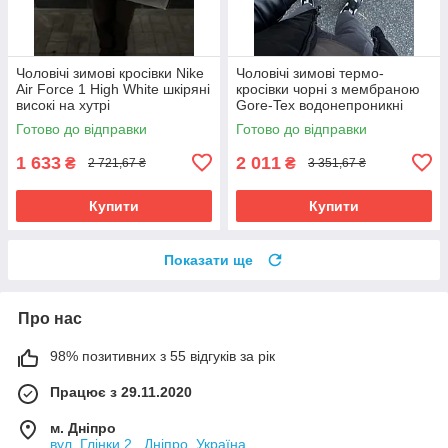
Чоловічі зимові кросівки Nike
Чоловічі зимові термо-
Air Force 1 High White шкіряні
кросівки чорні з мембраною
високі на хутрі
Gore-Tex водонепроникні
Готово до відправки
Готово до відправки
1 633
2 011
₴
₴
2 721,67 ₴
3 351,67 ₴
Купити
Купити
Показати ще
Про нас
98% позитивних з 55 відгуків за рік
Працює з 29.11.2020
м. Дніпро
вул. Глінки 2 , Дніпро, Україна