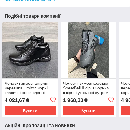
Подібні товари компанії
Чоловічі зимові шкіряні
Чоловічі зимові кросівки
Чоло
черевики Limiton чорні,
StreetBall II сірі з чорним
чере
класичні повсякденні
шкіряні утеплені хутром
кори
черевики на шерсті
тепл
4 021,67
1 968,33
4 9
₴
₴
Купити
Купити
Акційні пропозиції та новинки