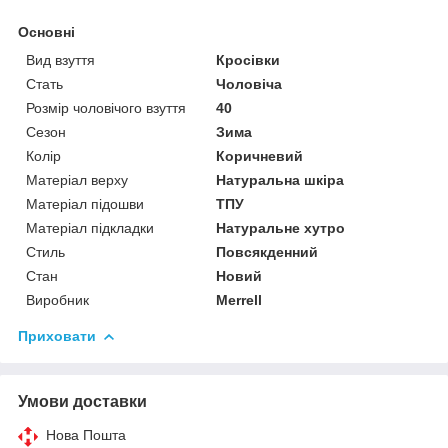
Основні
Вид взуття
Кросівки
Стать
Чоловіча
Розмір чоловічого взуття
40
Сезон
Зима
Колір
Коричневий
Матеріал верху
Натуральна шкіра
Матеріал підошви
ТПУ
Матеріал підкладки
Натуральне хутро
Стиль
Повсякденний
Стан
Новий
Виробник
Merrell
Приховати
Умови доставки
Нова Пошта