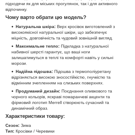
підходячи як для міських прогулянок, так і для активного
відпочинку.
Чому варто обрати цю модель?
Натуральна шкіра:
Верх кросівок виготовлений з
високоякісної натуральної шкіри, що забезпечує
міцність, довговічність та чудовий зовнішній вигляд.
Максимальне тепло:
Підкладка з натуральної
набивної шерсті гарантує, що ваші ноги
залишатимуться в теплі та комфорті навіть у сильні
морози.
Надійна підошва:
Підошва з термополіуретану
відрізняється високою зносостійкістю, гнучкістю та
відмінним зчепленням на слизьких поверхнях.
Продуманий дизайн:
Поєднання оливкового та
чорного кольорів, яскраві помаранчеві акценти та
фірмовий логотип Merrell створюють сучасний та
динамічний образ.
Характеристики товару:
Сезон:
Зима
Тип:
Кросівки / Черевики