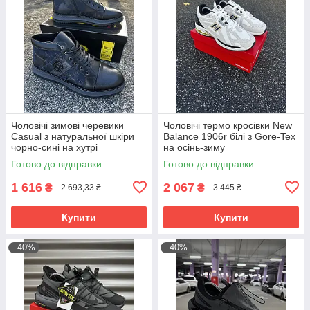
Чоловічі зимові черевики
Чоловічі термо кросівки New
Casual з натуральної шкіри
Balance 1906r білі з Gore-Tex
чорно-сині на хутрі
на осінь-зиму
Готово до відправки
Готово до відправки
1 616
2 067
₴
₴
2 693,33 ₴
3 445 ₴
Купити
Купити
–40%
–40%