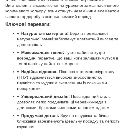
Виготовлені з високоякісної натуральної замші насиченого
коричневого кольору, вони стануть незамінним елементом
вашого гардеробу в осінньо-зимовий період.
Ключові переваги:
Натуральні матеріали:
Верх із преміальної
натуральної замші забезпечує елегантний вигляд та
довговічність.
Максимальне тепло:
Густе набивне хутро
всередині гарантує, що ваші ноги залишатимуться в
теплі навіть у найлютіші морози.
Надійна підошва:
Підошва з термополіуретану
(ТПУ) відрізняється високою зносостійкістю,
гнучкістю та чудовим зчепленням із слизькими
поверхнями.
Універсальний дизайн:
Повсякденний стиль
дозволяє легко поєднувати ці черевики-кеди з
джинсами, брюками чиносами та іншим одягом.
Продумані деталі:
Зручна шнурівка та бічна
блискавка забезпечують ідеальну посадку та легкість
взування.