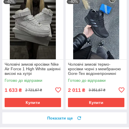
–40%
–40%
Чоловічі зимові кросівки Nike
Чоловічі зимові термо-
Air Force 1 High White шкіряні
кросівки чорні з мембраною
високі на хутрі
Gore-Tex водонепроникні
Готово до відправки
Готово до відправки
1 633
2 011
₴
₴
2 721,67 ₴
3 351,67 ₴
Купити
Купити
Показати ще