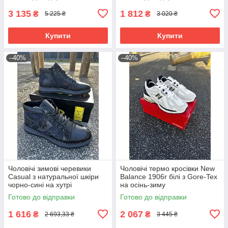
3 135
1 812
₴
₴
5 225 ₴
3 020 ₴
Купити
Купити
–40%
–40%
Чоловічі зимові черевики
Чоловічі термо кросівки New
Casual з натуральної шкіри
Balance 1906r білі з Gore-Tex
чорно-сині на хутрі
на осінь-зиму
Готово до відправки
Готово до відправки
1 616
2 067
₴
₴
2 693,33 ₴
3 445 ₴