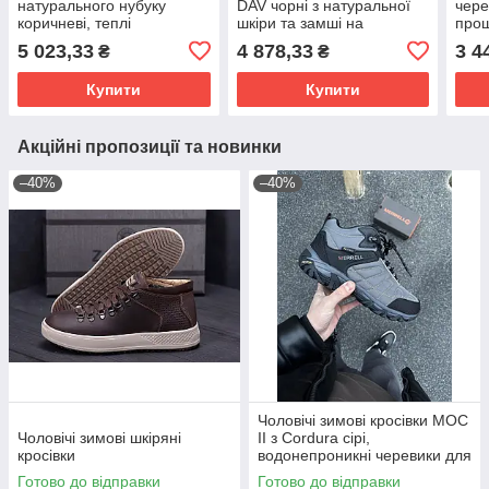
натурального нубуку
DAV чорні з натуральної
чере
коричневі, теплі
шкіри та замші на
прош
повсякденні черевики на
термопідкладці
кор
5 023,33
4 878,33
3 4
₴
₴
вовні
Купити
Купити
Акційні пропозиції та новинки
–40%
–40%
Чоловічі зимові кросівки MOC
Чоловічі зимові шкіряні
II з Cordura сірі,
кросівки
водонепроникні черевики для
повсякденного носіння
Готово до відправки
Готово до відправки