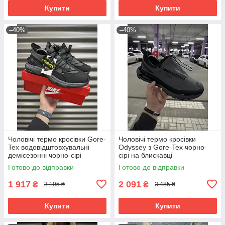
Купити
Купити
–40%
–40%
Чоловічі термо кросівки Gore-
Чоловічі термо кросівки
Tex водовідштовхувальні
Odyssey з Gore-Tex чорно-
демісезонні чорно-сірі
сірі на блискавці
Готово до відправки
Готово до відправки
1 917
2 091
₴
₴
3 195 ₴
3 485 ₴
Купити
Купити