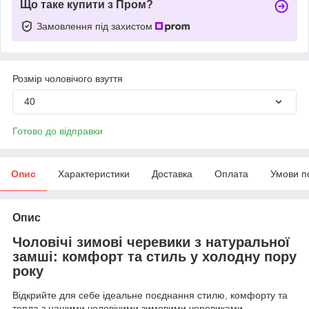
Що таке купити з Пром?
Замовлення під захистом
Розмір чоловічого взуття
40
Готово до відправки
Опис
Характеристики
Доставка
Оплата
Умови п
Опис
Чоловічі зимові черевики з натуральної
замші: комфорт та стиль у холодну пору
року
Відкрийте для себе ідеальне поєднання стилю, комфорту та
тепла з нашими чоловічими зимовими черевиками.