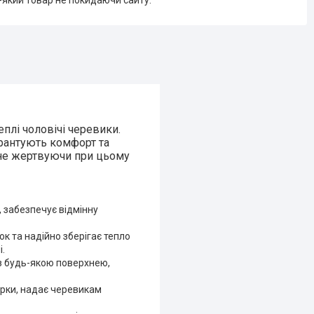
-який товар не покидаючи сайту.
плі чоловічі черевики.
арантують комфорт та
, не жертвуючи при цьому
, забезпечує відмінну
к та надійно зберігає тепло
.
з будь-якою поверхнею,
урки, надає черевикам