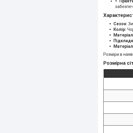
Практи
забезпеч
Характерис
Сезон:
Зи
Колір:
Чо
Матеріал
Підкладк
Матеріал
Розміри в наявн
Розмірна сіт