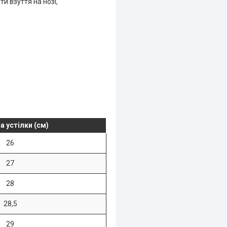
и взуття на нозі,
 устілки (см)
26
27
28
28,5
29