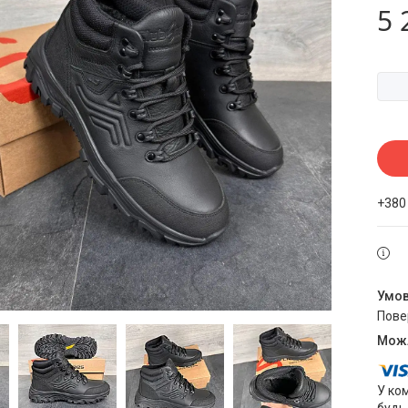
5 
+380
пов
У ко