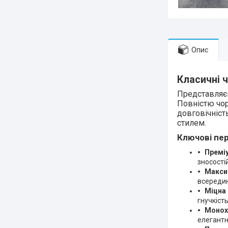
Опис
Класичні ч
Представляєм
Повністю чор
довговічніст
стилем.
Ключові пер
Преміу
зносості
Макси
всередин
Міцна
гнучкіст
Монох
елегантн