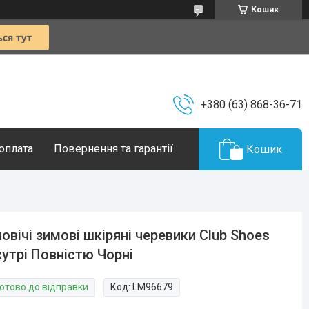
Кошик
+380 (63) 868-36-71
 оплата
Повернення та гарантії
Кошик
овічі зимові шкіряні черевики Club Shoes
хутрі Повністю Чорні
Готово до відправки
Код:
LM96679