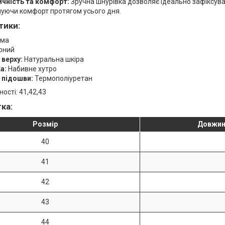
чність та комфорт:
Зручна шнурівка дозволяє ідеально зафіксуват
уючи комфорт протягом усього дня.
тики:
ма
рний
 верху:
Натуральна шкіра
а:
Набивне хутро
 підошви:
Термополіуретан
ості: 41,42,43
ка:
Розмір
Довжина
40
41
42
43
44