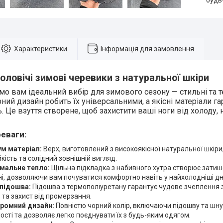
будь
Характеристики
Інформація для замовлення
оловічі зимові черевики з натуральної шкіри
о вам ідеальний вибір для зимового сезону — стильні та те
ний дизайн робить їх універсальними, а якісні матеріали г
ь. Це взуття створене, щоб захистити ваші ноги від холоду
еваги:
м матеріал:
Верх, виготовлений з високоякісної натуральної шкіри
йкість та солідний зовнішній вигляд.
мальне тепло:
Щільна підкладка з набивного хутра створює затишо
і, дозволяючи вам почуватися комфортно навіть у найхолодніші дні
 підошва:
Підошва з термополіуретану гарантує чудове зчеплення 
ь та захист від промерзання.
ромний дизайн:
Повністю чорний колір, включаючи підошву та шн
ості та дозволяє легко поєднувати їх з будь-яким одягом.