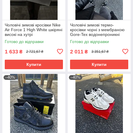
Чоловічі зимові кросівки Nike
Чоловічі зимові термо-
Air Force 1 High White шкіряні
кросівки чорні з мембраною
високі на хутрі
Gore-Tex водонепроникні
Готово до відправки
Готово до відправки
1 633
2 011
₴
₴
2 721,67 ₴
3 351,67 ₴
Купити
Купити
–40%
–40%