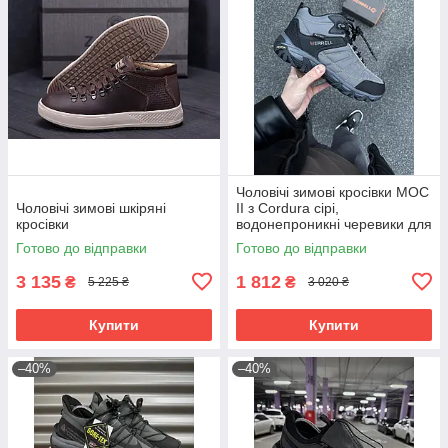
Чоловічі зимові кросівки MOC
Чоловічі зимові шкіряні
II з Cordura сірі,
кросівки
водонепроникні черевики для
повсякденного носіння
Готово до відправки
Готово до відправки
3 135
1 812
₴
₴
5 225 ₴
3 020 ₴
Купити
Купити
–40%
–40%