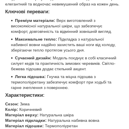
елегантний та водночас невимушений образ на кожен день.
Ключові переваги:
Преміум матеріали:
Верх виготовлений з
високоякісної натуральної шкіри, що забезпечує
комфорт, довговічність та відмінний зовнішній вигляд.
Максимальне тепло:
Підкладка з натуральної
набивної вовни надійно захистить ваші ноги від холоду,
зберігаючи тепло протягом усього дня.
Сучасний дизайн:
Модель поєднує в собі класичний
силует кедів та практичність зимових черевиків. Світло-
бежева підошва додає стильний акцент.
Легка підошва:
Гнучка та міцна підошва з
термополіуретану забезпечує комфорт при ходьбі та
гарне зчеплення з поверхнею.
Характеристики:
Сезон:
Зима
Колір:
Коричневий
Матеріал верху:
Натуральна шкіра
Матеріал підкладки:
Натуральна набивна вовна
Матеріал підошви:
Термополіуретан