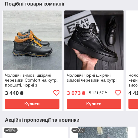
Подібні товари компанії
Чоловічі зимові шкіряні
Чоловічі чорні шкіряні
Чоло
черевики Comfort на хутрі,
зимові черевики на хутрі
кеди
прошиті, чорні з
висо
коричневим
підо
3 440
3 073
4 4
₴
₴
5 121,67 ₴
Купити
Купити
Акційні пропозиції та новинки
–40%
–40%