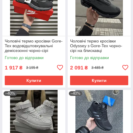
Чоловічі термо кросівки Gore-
Чоловічі термо кросівки
Tex водовідштовхувальні
Odyssey з Gore-Tex чорно-
демісезонні чорно-сірі
сірі на блискавці
Готово до відправки
Готово до відправки
1 917
2 091
₴
₴
3 195 ₴
3 485 ₴
Купити
Купити
–40%
–40%