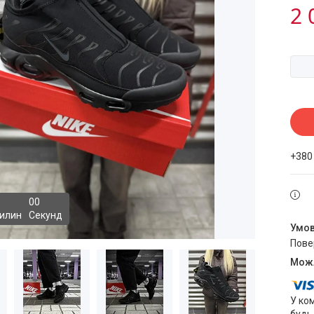
2 
+380
0
0
илин
Секунд
пов
У ко