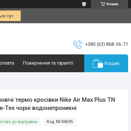
Кошик
+380 (63) 868-36-71
 оплата
Повернення та гарантії
Кошик
овічі термо кросівки Nike Air Max Plus TN
e-Tex чорні водонепроникні
Готово до відправки
Код:
NC44695