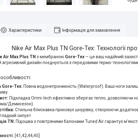
будь
Характеристики
Інформація для замовлення
Nike Air Max Plus TN Gore-Tex: Технології про
e Air Max Plus TN
з мембраною
Gore-Tex
— це ваш надійний захист
ий агресивний дизайн поєднується з передовими термо-технологія
 особливості:
 Gore-Tex:
Повна водонепроникність (Waterproof). Ваші ноги залиш
иву.
ист:
Підкладка Omni-tech ефективно зберігає тепло, дозволяючи но
има/Демисезон).
стібка:
Стильна блискавка приховує шнурівку, створюючи додатков
гладкий силует.
ція TN:
Підошва з повітряними балонами Tuned Air гарантує м'якіст
вності:
[41,42,44,45]