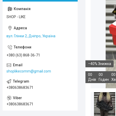
SHOP - LIKE
вул. Глінки 2, Дніпро, Україна
+380 (63) 868-36-71
–40%
shoplikecomm@gmail.com
0
0
0
0
0
0
Днів
Годин
Хв
+380638683671
+380638683671