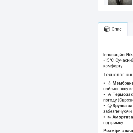
Опис
Інноваційні
Nik
-15°C. Сучасн
комфорту.
Технологічні
💧
Мембрана
найсильнішу зл
🔥
Термозах
погоду (Євроз
🤐
Зручна за
забезпечуючи 
👟
Амортиза
підтримку.
Розміри в ная