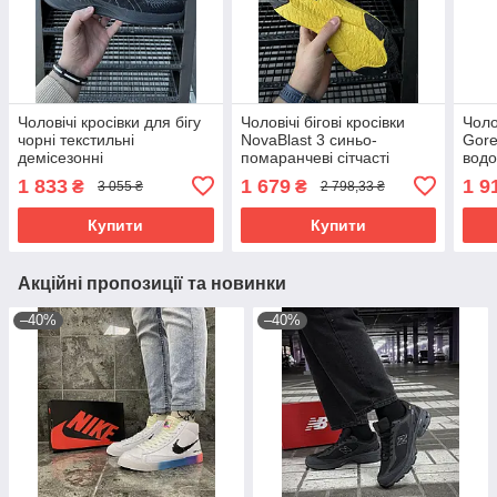
Чоловічі кросівки для бігу
Чоловічі бігові кросівки
Чоло
чорні текстильні
NovaBlast 3 синьо-
Gore
демісезонні
помаранчеві сітчасті
водо
демісезонні
демі
1 833
1 679
1 9
₴
₴
3 055 ₴
2 798,33 ₴
Купити
Купити
Акційні пропозиції та новинки
–40%
–40%