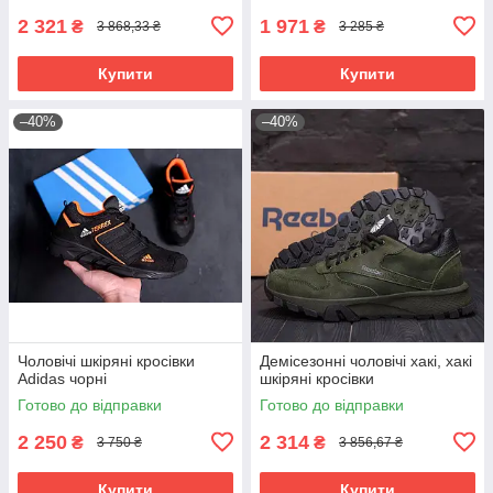
2 321
1 971
₴
₴
3 868,33 ₴
3 285 ₴
Купити
Купити
–40%
–40%
Чоловічі шкіряні кросівки
Демісезонні чоловічі хакі, хакі
Adidas чорні
шкіряні кросівки
Готово до відправки
Готово до відправки
2 250
2 314
₴
₴
3 750 ₴
3 856,67 ₴
Купити
Купити