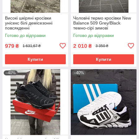
Високі шкіряні кросівки
Чоловічі термо кросівки New
унісекс білі демісезонні
Balance 509 Grey/Black
повсякденні
темно-сірі зимові
водонепроникні Cordura
Готово до відправки
Готово до відправки
979
2 010
₴
₴
1 631,67 ₴
3 350 ₴
Купити
Купити
–40%
–40%