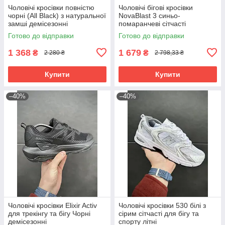
Чоловічі кросівки повністю
Чоловічі бігові кросівки
чорні (All Black) з натуральної
NovaBlast 3 синьо-
замші демісезонні
помаранчеві сітчасті
демісезонні
Готово до відправки
Готово до відправки
1 368
1 679
₴
₴
2 280 ₴
2 798,33 ₴
Купити
Купити
–40%
–40%
Чоловічі кросівки Elixir Activ
Чоловічі кросівки 530 білі з
для трекінгу та бігу Чорні
сірим сітчасті для бігу та
демісезонні
спорту літні