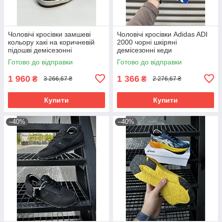
Чоловічі кросівки замшеві
Чоловічі кросівки Adidas ADI
кольору хакі на коричневій
2000 чорні шкіряні
підошві демісезонні
демісезонні кеди
Готово до відправки
Готово до відправки
1 960
1 366
₴
₴
3 266,67 ₴
2 276,67 ₴
Купити
Купити
–40%
–40%