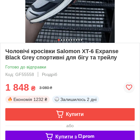
Чоловічі кросівки Salomon XT-6 Expanse
Black Grey спортивні для бігу та трейлу
Готово до відправки
Код: GF55558
Роздріб
1 848
₴
3 080 ₴
Економія
1232 ₴
Залишилось
2 дні
Купити
або
Купити з