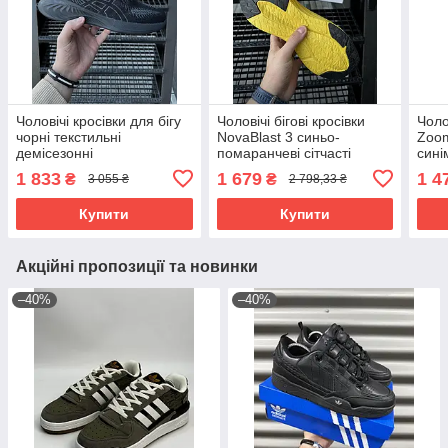
Чоловічі кросівки для бігу
Чоловічі бігові кросівки
Чоло
чорні текстильні
NovaBlast 3 синьо-
Zoom
демісезонні
помаранчеві сітчасті
сині
демісезонні
сітка
1 833
1 679
1 4
₴
₴
3 055 ₴
2 798,33 ₴
Купити
Купити
Акційні пропозиції та новинки
–40%
–40%