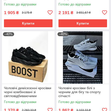
Готово до відправки
Готово до відправки
1 905
2 191
₴
₴
3 175 ₴
3 651,67 ₴
Купити
Купити
–40%
–40%
Чоловічі демісезонні кросівки
Чоловічі кросівки білі з
чорні комбіновані зі
чорним для бігу та спорту
світловідбиваючими
сітчасті
елементами
Готово до відправки
Готово до відправки
1 370
1 862
₴
₴
2 283,33 ₴
3 103,33 ₴