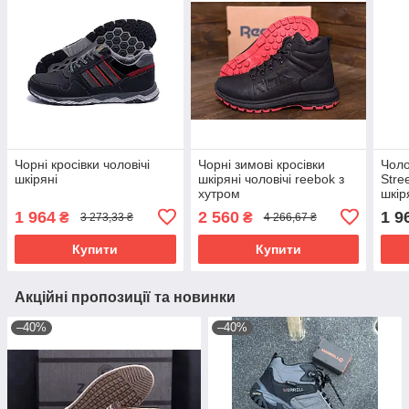
Чорні кросівки чоловічі
Чорні зимові кросівки
Чоло
шкіряні
шкіряні чоловічі reebok з
Stree
хутром
шкір
1 964
2 560
1 9
₴
₴
3 273,33 ₴
4 266,67 ₴
Купити
Купити
Акційні пропозиції та новинки
–40%
–40%