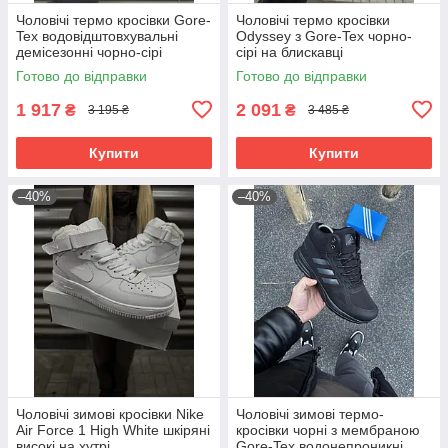
Чоловічі термо кросівки Gore-
Чоловічі термо кросівки
Tex водовідштовхувальні
Odyssey з Gore-Tex чорно-
демісезонні чорно-сірі
сірі на блискавці
Готово до відправки
Готово до відправки
1 917
2 091
₴
₴
3 195 ₴
3 485 ₴
Купити
Купити
–40%
–40%
Чоловічі зимові кросівки Nike
Чоловічі зимові термо-
Air Force 1 High White шкіряні
кросівки чорні з мембраною
високі на хутрі
Gore-Tex водонепроникні