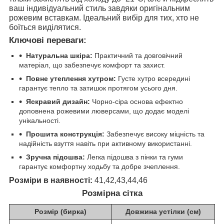
ваш індивідуальний стиль завдяки оригінальним
рожевим вставкам. Ідеальний вибір для тих, хто не
боїться виділятися.
Ключові переваги:
Натуральна шкіра:
Практичний та довговічний
матеріал, що забезпечує комфорт та захист.
Повне утеплення хутром:
Густе хутро всередині
гарантує тепло та затишок протягом усього дня.
Яскравий дизайн:
Чорно-сіра основа ефектно
доповнена рожевими люверсами, що додає моделі
унікальності.
Прошита конструкція:
Забезпечує високу міцність та
надійність взуття навіть при активному використанні.
Зручна підошва:
Легка підошва з пінки та гуми
гарантує комфортну ходьбу та добре зчеплення.
Розміри в наявності:
41,42,43,44,46
Розмірна сітка
Розмір (бирка)
Довжина устілки (см)