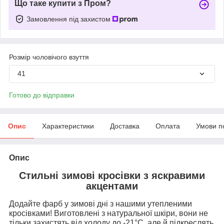
Що таке купити з Пром?
Замовлення під захистом
Розмір чоловічого взуття
41
Готово до відправки
Опис
Характеристики
Доставка
Оплата
Умови п
Опис
Стильні зимові кросівки з яскравими
акцентами
Додайте фарб у зимові дні з нашими утепленими
кросівками! Виготовлені з натуральної шкіри, вони не
тільки захистять від холоду до -21°C, але й підкреслять