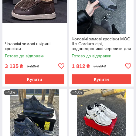
Чоловічі зимові кросівки MOC
Чоловічі зимові шкіряні
II з Cordura сірі,
кросівки
водонепроникні черевики для
повсякденного носіння
Готово до відправки
Готово до відправки
3 135
1 812
₴
₴
5 225 ₴
3 020 ₴
Купити
Купити
–40%
–40%