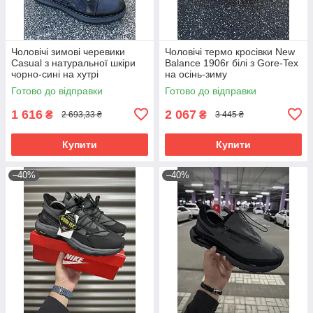
Чоловічі зимові черевики
Чоловічі термо кросівки New
Casual з натуральної шкіри
Balance 1906r білі з Gore-Tex
чорно-сині на хутрі
на осінь-зиму
Готово до відправки
Готово до відправки
1 616
2 067
₴
₴
2 693,33 ₴
3 445 ₴
Купити
Купити
–40%
–40%