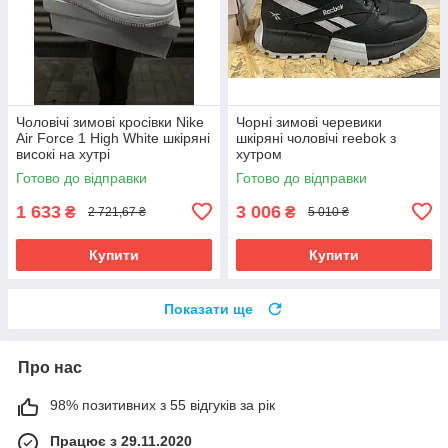
Чоловічі зимові кросівки Nike
Чорні зимові черевики
Air Force 1 High White шкіряні
шкіряні чоловічі reebok з
високі на хутрі
хутром
Готово до відправки
Готово до відправки
1 633
3 006
₴
₴
2 721,67 ₴
5 010 ₴
Купити
Купити
Показати ще
Про нас
98% позитивних з 55 відгуків за рік
Працює з 29.11.2020