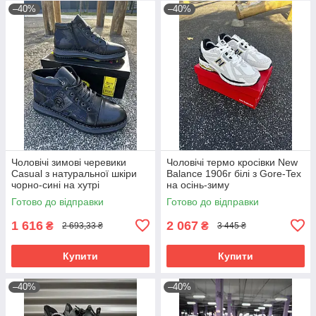
–40%
–40%
Чоловічі зимові черевики
Чоловічі термо кросівки New
Casual з натуральної шкіри
Balance 1906r білі з Gore-Tex
чорно-сині на хутрі
на осінь-зиму
Готово до відправки
Готово до відправки
1 616
2 067
₴
₴
2 693,33 ₴
3 445 ₴
Купити
Купити
–40%
–40%