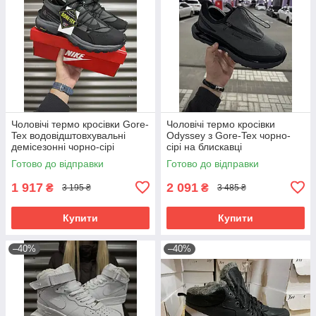
Чоловічі термо кросівки Gore-
Чоловічі термо кросівки
Tex водовідштовхувальні
Odyssey з Gore-Tex чорно-
демісезонні чорно-сірі
сірі на блискавці
Готово до відправки
Готово до відправки
1 917
2 091
₴
₴
3 195 ₴
3 485 ₴
Купити
Купити
–40%
–40%