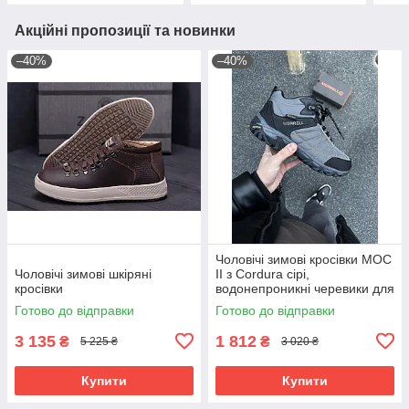
Акційні пропозиції та новинки
–40%
–40%
Чоловічі зимові кросівки MOC
Чоловічі зимові шкіряні
II з Cordura сірі,
кросівки
водонепроникні черевики для
повсякденного носіння
Готово до відправки
Готово до відправки
3 135
1 812
₴
₴
5 225 ₴
3 020 ₴
Купити
Купити