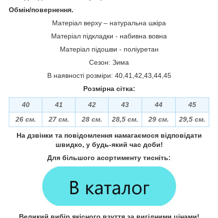
Обмін/повернення.
Матеріал верху – натуральна шкіра
Матеріал підкладки - набивна вовна
Матеріал підошви - поліуретан
Сезон: Зима
В наявності розміри: 40,41,42,43,44,45
Розмірна сітка:
40
41
42
43
44
45
26 см.
27 см.
28 см.
28,5 см.
29 см.
29,5 см.
На дзвінки та повідомлення намагаємося відповідати
швидко, у будь-який час доби!
Для більшого асортименту тисніть:
Великий вибір якісного взуття за вигідними цінами!