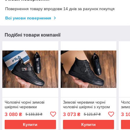
Повернення товару впродовж 14 днів за рахунок покупця
Всі умови повернення
Подібні товари компанії
Чоловічі чорні зимові
Зимові черевики чорні
Чоло
шкіряні черевики
чоловічі шкіряні з хутром
зимо
3 080
3 073
3 1
₴
₴
5 133,33 ₴
5 121,67 ₴
Купити
Купити