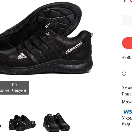
+380
0
0
илин
Секунд
пов
У ко
будь