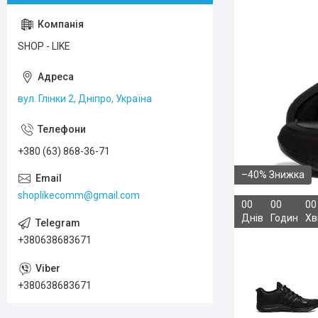
SHOP - LIKE
вул. Глінки 2, Дніпро, Україна
+380 (63) 868-36-71
–40%
shoplikecomm@gmail.com
0
0
0
0
0
0
Днів
Годин
Хв
+380638683671
+380638683671