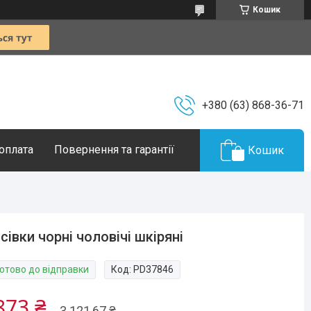
Кошик
+380 (63) 868-36-71
 оплата
Повернення та гарантії
Кошик
сівки чорні чоловічі шкіряні
Готово до відправки
Код:
PD37846
873 ₴
3 121,67 ₴