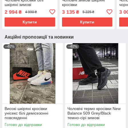
шкіряні зимові
кросівки
чорн
2 994
3 135
3 0
₴
₴
4 990 ₴
5 225 ₴
Купити
Купити
Акційні пропозиції та новинки
–40%
–40%
Високі шкіряні кросівки
Чоловічі термо кросівки New
унісекс білі демісезонні
Balance 509 Grey/Black
повсякденні
темно-сірі зимові
водонепроникні Cordura
Готово до відправки
Готово до відправки