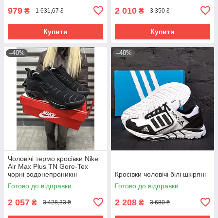
979
2 010
₴
₴
1 631,67 ₴
3 350 ₴
Купити
Купити
–40%
–40%
Чоловічі термо кросівки Nike
Air Max Plus TN Gore-Tex
чорні водонепроникні
Кросівки чоловічі білі шкіряні
Готово до відправки
Готово до відправки
2 057
2 208
₴
₴
3 428,33 ₴
3 680 ₴