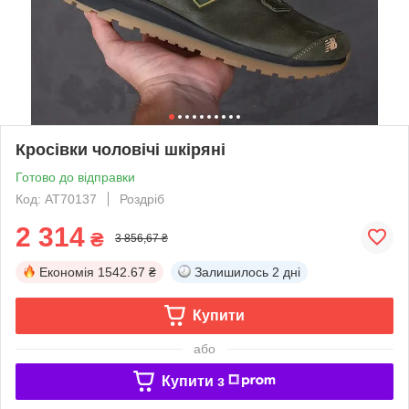
Кросівки чоловічі шкіряні
Готово до відправки
Код: AT70137
Роздріб
2 314
₴
3 856,67 ₴
Економія
1542.67 ₴
Залишилось
2 дні
Купити
або
Купити з