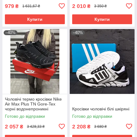
979
2 010
₴
₴
1 631,67 ₴
3 350 ₴
Купити
Купити
–40%
–40%
Чоловічі термо кросівки Nike
Air Max Plus TN Gore-Tex
чорні водонепроникні
Кросівки чоловічі білі шкіряні
Готово до відправки
Готово до відправки
2 057
2 208
₴
₴
3 428,33 ₴
3 680 ₴