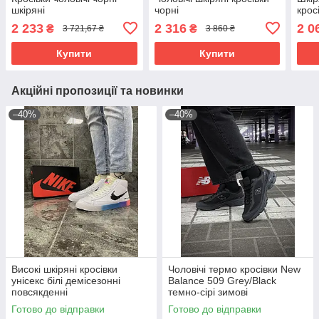
шкіряні
чорні
крос
2 233
2 316
2 0
₴
₴
3 721,67 ₴
3 860 ₴
Купити
Купити
Акційні пропозиції та новинки
–40%
–40%
Високі шкіряні кросівки
Чоловічі термо кросівки New
унісекс білі демісезонні
Balance 509 Grey/Black
повсякденні
темно-сірі зимові
водонепроникні Cordura
Готово до відправки
Готово до відправки