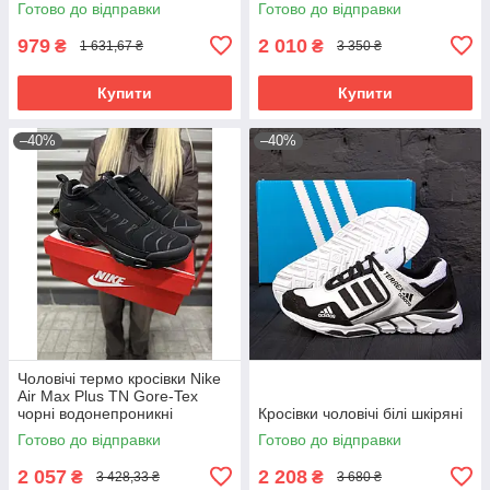
Готово до відправки
Готово до відправки
979
2 010
₴
₴
1 631,67 ₴
3 350 ₴
Купити
Купити
–40%
–40%
Чоловічі термо кросівки Nike
Air Max Plus TN Gore-Tex
чорні водонепроникні
Кросівки чоловічі білі шкіряні
Готово до відправки
Готово до відправки
2 057
2 208
₴
₴
3 428,33 ₴
3 680 ₴