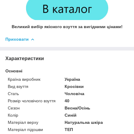
Великий вибір якісного взуття за вигідними цінами!
Приховати
Характеристики
Основні
Країна виробник
Україна
Вид взуття
Кросівки
Стать
Чоловіча
Розмір чоловічого взуття
40
Сезон
Весна/Осінь
Колір
Синій
Матеріал верху
Натуральна шкіра
Матеріал підошви
ТЕП