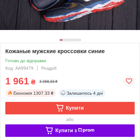
Кожаные мужские кроссовки синие
Готово до відправки
Код: AA99479
Роздріб
1 961
₴
3 268,33 ₴
Економія
1307.33 ₴
Залишилось
4 дні
Купити
або
Купити з