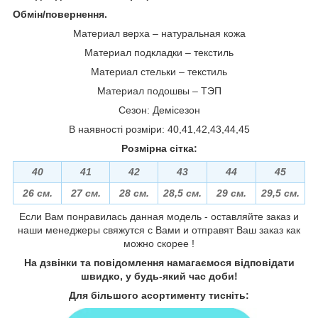
Обмін/повернення.
Материал верха – натуральная кожа
Материал подкладки – текстиль
Материал стельки – текстиль
Материал подошвы – ТЭП
Сезон: Демісезон
В наявності розміри: 40,41,42,43,44,45
Розмірна сітка:
40
41
42
43
44
45
26 см.
27 см.
28 см.
28,5 см.
29 см.
29,5 см.
Если Вам понравилась данная модель - оставляйте заказ и
наши менеджеры свяжутся с Вами и отправят Ваш заказ как
можно скорее !
На дзвінки та повідомлення намагаємося відповідати
швидко, у будь-який час доби!
Для більшого асортименту тисніть: