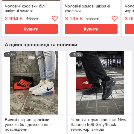
Чоловічі кросівки білі
Чоловічі зимові шкіряні
Чоло
шкіряні зимові
кросівки
чорн
2 994
3 135
3 0
₴
₴
4 990 ₴
5 225 ₴
Купити
Купити
Акційні пропозиції та новинки
–40%
–40%
Високі шкіряні кросівки
Чоловічі термо кросівки New
унісекс білі демісезонні
Balance 509 Grey/Black
повсякденні
темно-сірі зимові
водонепроникні Cordura