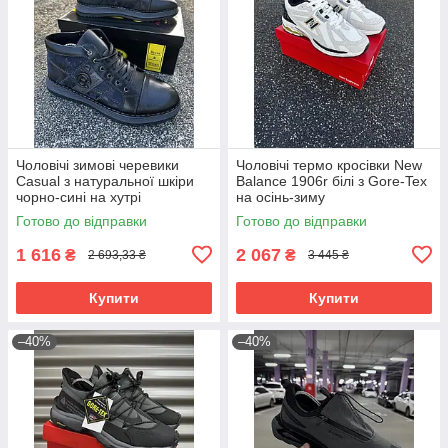
Чоловічі зимові черевики
Чоловічі термо кросівки New
Casual з натуральної шкіри
Balance 1906r білі з Gore-Tex
чорно-сині на хутрі
на осінь-зиму
Готово до відправки
Готово до відправки
1 616
2 067
₴
₴
2 693,33 ₴
3 445 ₴
Купити
Купити
–40%
–40%