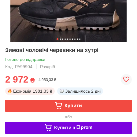
Зимові чоловічі черевики на хутрі
Готово до відправки
Код: PA99904
Роздріб
2 972
₴
4 953,33 ₴
Економія
1981.33 ₴
Залишилось
2 дні
Купити
або
Купити з