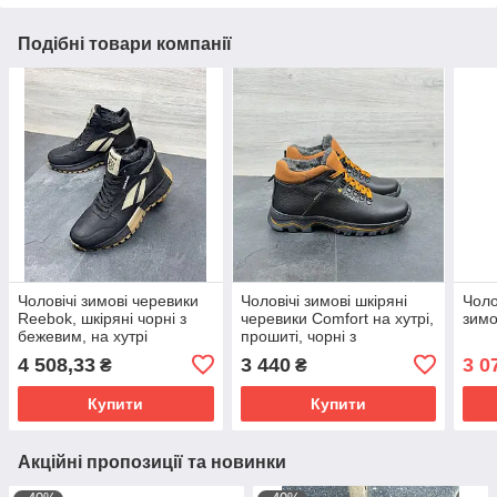
Подібні товари компанії
Чоловічі зимові черевики
Чоловічі зимові шкіряні
Чоло
Reebok, шкіряні чорні з
черевики Comfort на хутрі,
зимо
бежевим, на хутрі
прошиті, чорні з
коричневим
4 508,33
3 440
3 0
₴
₴
Купити
Купити
Акційні пропозиції та новинки