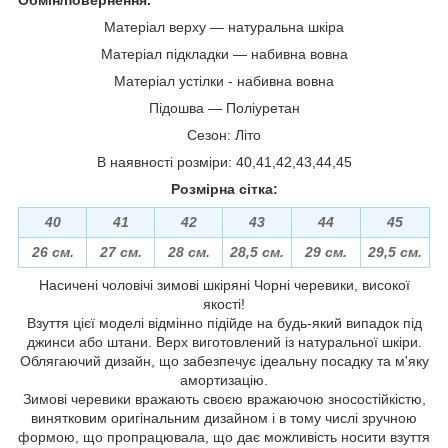
Матеріал верху ― натуральна шкіра
Матеріал підкладки ― набивна вовна
Матеріал устілки - набивна вовна
Підошва ― Поліуретан
Сезон: Літо
В наявності розміри: 40,41,42,43,44,45
Розмірна сітка:
40
41
42
43
44
45
26 см.
27 см.
28 см.
28,5 см.
29 см.
29,5 см.
Насичені чоловічі зимові шкіряні Чорні черевики, високої
якості!
Взуття цієї моделі відмінно підійде на будь-який випадок під
джинси або штани. Верх виготовлений із натуральної шкіри.
Облягаючий дизайн, що забезпечує ідеальну посадку та м'яку
амортизацію.
Зимові черевики вражають своєю вражаючою зносостійкістю,
винятковим оригінальним дизайном і в тому числі зручною
формою, що пропрацювала, що дає можливість носити взуття