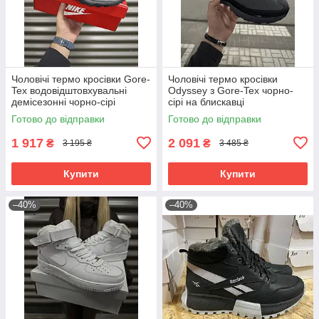
Чоловічі термо кросівки Gore-
Чоловічі термо кросівки
Tex водовідштовхувальні
Odyssey з Gore-Tex чорно-
демісезонні чорно-сірі
сірі на блискавці
Готово до відправки
Готово до відправки
1 917
2 091
₴
₴
3 195 ₴
3 485 ₴
Купити
Купити
–40%
–40%