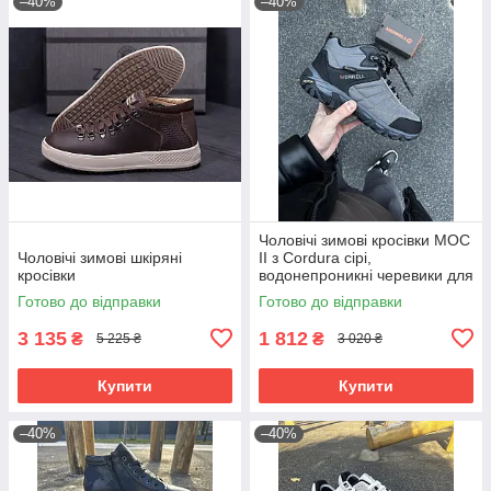
–40%
–40%
Чоловічі зимові кросівки MOC
Чоловічі зимові шкіряні
II з Cordura сірі,
кросівки
водонепроникні черевики для
повсякденного носіння
Готово до відправки
Готово до відправки
3 135
1 812
₴
₴
5 225 ₴
3 020 ₴
Купити
Купити
–40%
–40%