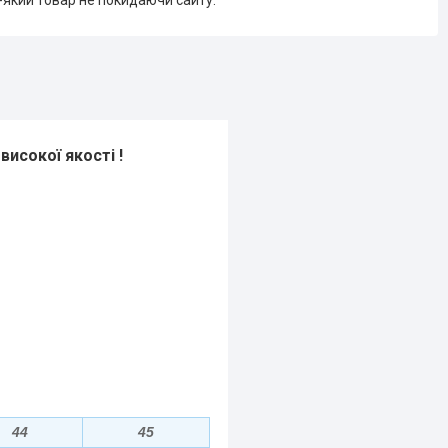
-який товар не покидаючи сайту.
високої якості !
44
45