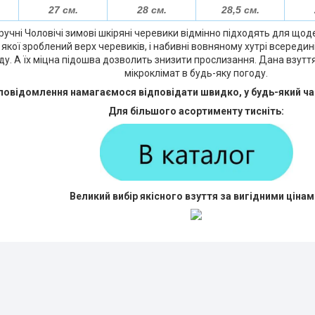
27 см.
28 см.
28,5 см.
зручні Чоловічі зимові шкіряні черевики відмінно підходять для що
 з якої зроблений верх черевиків, і набивні вовняному хутрі всередин
оду. А їх міцна підошва дозволить знизити прослизання. Дана взут
мікроклімат в будь-яку погоду.
 повідомлення намагаємося відповідати швидко, у будь-який ча
Для більшого асортименту тисніть:
Великий вибір якісного взуття за вигідними цінам