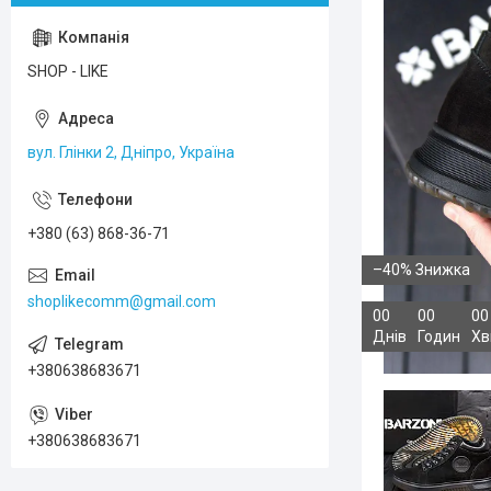
SHOP - LIKE
вул. Глінки 2, Дніпро, Україна
+380 (63) 868-36-71
–40%
shoplikecomm@gmail.com
0
0
0
0
0
0
Днів
Годин
Хв
+380638683671
+380638683671