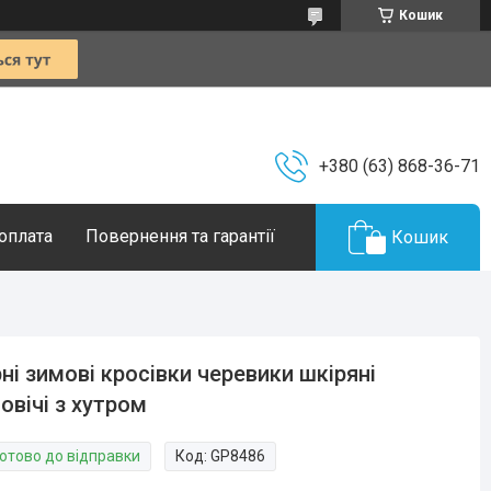
Кошик
+380 (63) 868-36-71
 оплата
Повернення та гарантії
Кошик
ні зимові кросівки черевики шкіряні
овічі з хутром
Готово до відправки
Код:
GP8486