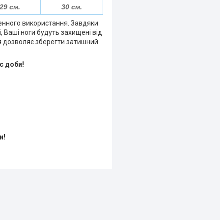
29 см.
30 см.
денного використання. Завдяки
і, Ваші ноги будуть захищені від
тя дозволяє зберегти затишний
с доби!
и!