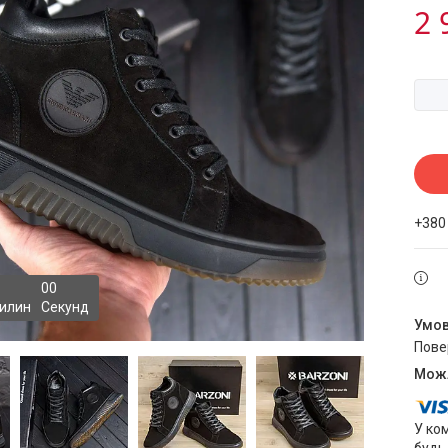
2 
+380
0
0
илин
Секунд
пов
У ко