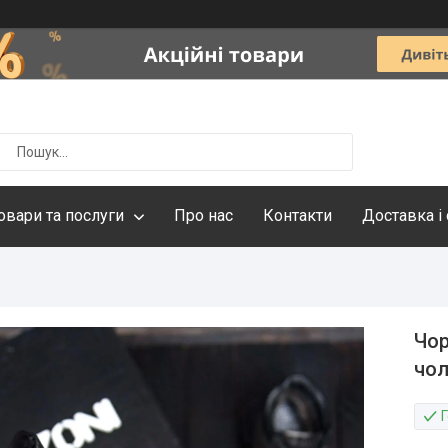
овари та послуги
Про нас
Контакти
Доставка і
Чор
чол